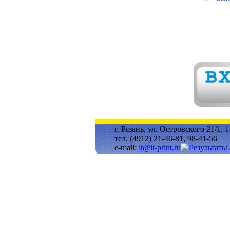
г. Рязань, ул. Островского 21/1, 
тел. (4912) 21-46-81, 98-41-56
e-mail:
it@it-print.ru